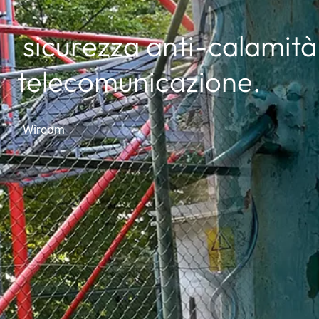
sicurezza anti-calamità 
telecomunicazione.
Wircom