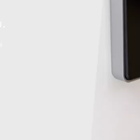
u.
j.