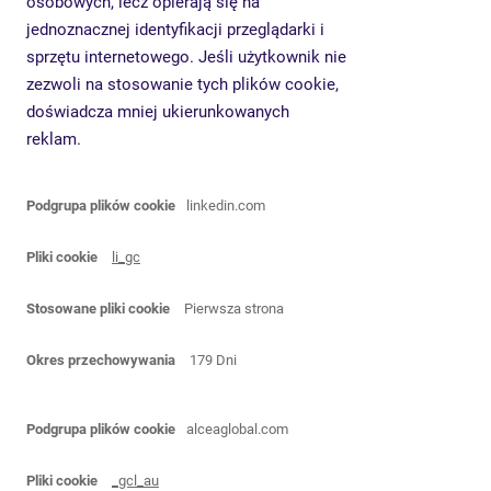
osobowych, lecz opierają się na
jednoznacznej identyfikacji przeglądarki i
sprzętu internetowego. Jeśli użytkownik nie
zezwoli na stosowanie tych plików cookie,
doświadcza mniej ukierunkowanych
reklam.
Pliki
linkedin.com
cookie
związane
z
li_gc
reklamami
i
Pierwsza strona
ich
odbiorcami
179 Dni
alceaglobal.com
_gcl_au