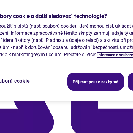
ory cookie a další sledovací technologie?
užití skriptů (např. souborů cookie), které mohou číst, ukládat
zení. Informace zpracovávané těmito skripty zahrnují údaje týkaj
dentifikátory (např. IP adresu a údaje o relaci) a aktivitu při p
ům - např. k doručování obsahu, udržování bezpečnosti, umožně
ek a k marketingovým účelům. Přečtěte si více:
Informace o soubore
uborů cookie
Přijímat pouze nezbytné