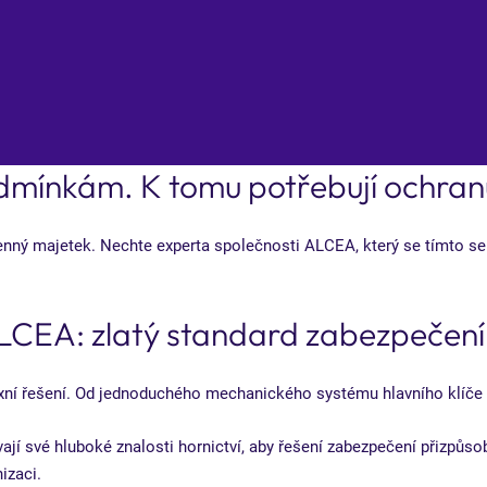
dmínkám. K tomu potřebují ochran
enný majetek. Nechte experta společnosti ALCEA, který se tímto sek
LCEA: zlatý standard zabezpečení 
exní řešení. Od jednoduchého mechanického systému hlavního klíče 
vají své hluboké znalosti hornictví, aby řešení zabezpečení přizpůso
izaci.