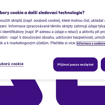
ory cookie a další sledovací technologie?
užití skriptů (např. souborů cookie), které mohou číst, ukládat
zení. Informace zpracovávané těmito skripty zahrnují údaje týkaj
dentifikátory (např. IP adresu a údaje o relaci) a aktivitu při p
ům - např. k doručování obsahu, udržování bezpečnosti, umožně
ek a k marketingovým účelům. Přečtěte si více:
Informace o soubore
uborů cookie
Přijímat pouze nezbytné