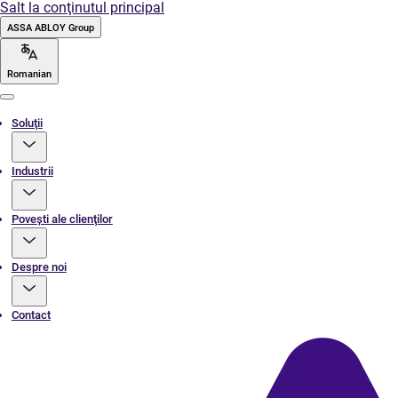
Salt la conţinutul principal
ASSA ABLOY Group
Romanian
Menu
Soluţii
Industrii
Poveşti ale clienţilor
Despre noi
Contact